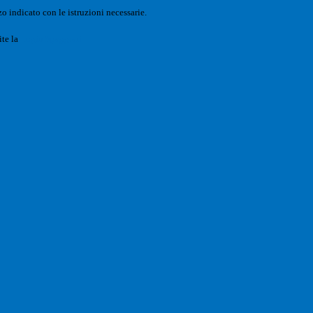
o indicato con le istruzioni necessarie.
ite la
Login Spaggiari