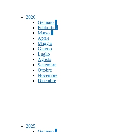
2026
Gennaio
1
Febbraio
2
Marzo
1
Aprile
Maggio
Giugno
Luglio
Agosto
Settembre
Ottobre
Novembre
Dicembre
2025
Gennaio
5