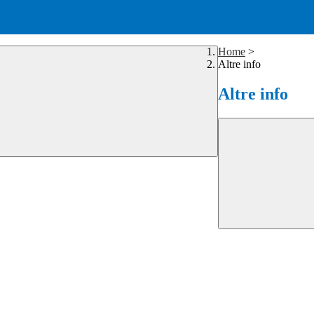
Home
>
Altre info
Altre info