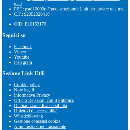
mail
PEC:
pstd10000n@pec.istruzione.it
Link per inviare una mail
C.F.: 92052320410
OID: E10163176
Seguici su
Facebook
Vimeo
Youtube
Instagram
Sezione Link Utili
Cookie policy
Note legali
Informativa Privacy
Ufficio Relazioni con il Pubblico
Dichiarazione di accessibilità
Obiettivi di accessibilità
Whistleblowing
Gestione consensi cookie
Amministrazione trasparente