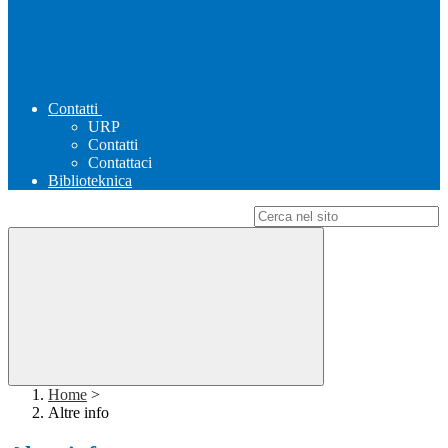
Contatti
URP
Contatti
Contattaci
Biblioteknica
Campo di ricerca per le pagine del sito
Home
>
Altre info