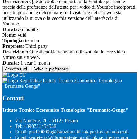
Descrizione:
Questo cookie è impostato da Youtube per tenere
traccia delle preferenze dell'utente per i video di Youtube incorporati
nei siti; può anche determinare se il visitatore del sito web sta
utilizzando la nuova o la vecchia versione dell'interfaccia di
Youtube.
Durata:
6 months
Nome:
vuid
Tipologia:
tecnico
Proprieta:
Third-party
Descrizione:
Questi cookie vengono utilizzati dal lettore video
Vimeo sui siti web.
Durata:
1 year 1 month
Accetta tutti
Salva le preferenze
Istituto Tecnico Economico Tecnologico
"Bramante-Genga"
Contatti
Istituto Tecnico Economico Tecnologico "Bramante-Genga"
Via Nanterre, 20 - 61122 Pesaro
Tel:
+390721454538
Email:
pstd10000n@istruzione.it
Link per inviare una mail
Email:
segreteria@itbramantegenga.it
Link per inviare una