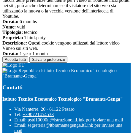
traccia delle preferenze dell'utente per i video di Youtube incorporati
nei siti; può anche determinare se il visitatore del sito web sta
utilizzando la nuova o la vecchia versione dell'interfaccia di
Youtube.
Durata:
6 months
Nome:
vuid
Tipologia:
tecnico
Proprieta:
Third-party
Descrizione:
Questi cookie vengono utilizzati dal lettore video
Vimeo sui siti web.
Durata:
1 year 1 month
Accetta tutti
Salva le preferenze
Istituto Tecnico Economico Tecnologico
"Bramante-Genga"
Contatti
Istituto Tecnico Economico Tecnologico "Bramante-Genga"
Via Nanterre, 20 - 61122 Pesaro
Tel:
+390721454538
Email:
pstd10000n@istruzione.it
Link per inviare una mail
Email:
segreteria@itbramantegenga.it
Link per inviare una
mail