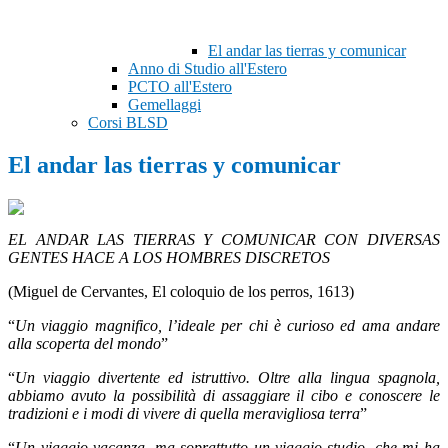
El andar las tierras y comunicar
Anno di Studio all'Estero
PCTO all'Estero
Gemellaggi
Corsi BLSD
El andar las tierras y comunicar
EL ANDAR LAS TIERRAS Y COMUNICAR CON DIVERSAS
GENTES HACE A LOS HOMBRES DISCRETOS
(Miguel de Cervantes, El coloquio de los perros, 1613)
“
Un viaggio magnifico, l’ideale per chi è curioso ed ama andare
alla scoperta del mondo
”
“
Un viaggio divertente ed istruttivo. Oltre alla lingua spagnola,
abbiamo avuto la possibilità di assaggiare il cibo e conoscere le
tradizioni e i modi di vivere di quella meravigliosa terra
”
“
Un viaggio vacanza, ma soprattutto un viaggio-studio, che mi ha