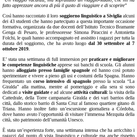
fatto apprezzare ancora di più il gusto di viaggiare e di scoprire
”
Così hanno raccontato il loro
soggiorno linguistico a Siviglia
alcuni
dei 43 studenti che hanno partecipato a questa importante occasione
formativa, organizzata da due docenti dell’Istituto Tecnico Bramante
Genga di Pesaro, le professoresse Simona Piraccini e Antonietta
Folchi, le quali hanno accompagnato ed assistito i ragazzi per tutta la
durata del soggiorno, che ha avuto luogo
dal 30 settembre al 7
ottobre 2019
.
E’ stata una settimana di full immersion per
praticare e migliorare
le competenze linguistiche
apprese sui banchi di scuola. Gli alunni
hanno
alloggiato presso famiglie spagnole
ed hanno così potuto
sperimentare e vivere a pieno gli usi e costumi della Spagna. Hanno
frequentato un
corso intensivo di spagnolo
presso la scuola “La
Giralda” alla mattina, mentre al pomeriggio e alla sera si sono
dedicati a
visite guidate
e ad alcune
attività culturali
: la visita della
Cattedrale, della Torre campanaria Giralda e dei vari barrios della
città, dallo storico barrio di Santa Cruz al famoso quartiere gitano di
Triana. Hanno inoltre fatto un’escursione giornaliera a Córdoba,
dove hanno avuto l’opportunità di visitare l’immensa Mezquita della
città, sito patrimonio dell’umanità Unesco.
È stata un’esperienza forte, una settimana intensa che ha arricchito i
ragazzi dal punto di vista linguistico e culturale ma anche rispetto