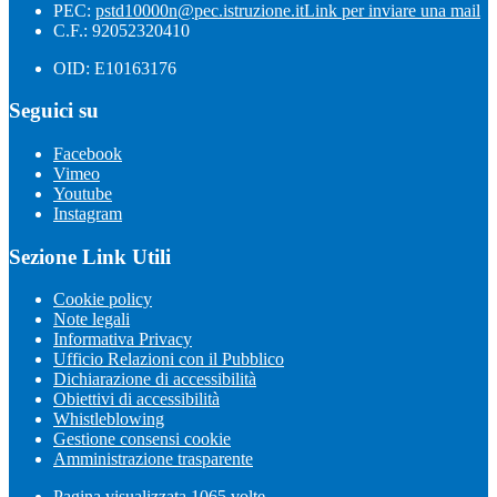
PEC:
pstd10000n@pec.istruzione.it
Link per inviare una mail
C.F.: 92052320410
OID: E10163176
Seguici su
Facebook
Vimeo
Youtube
Instagram
Sezione Link Utili
Cookie policy
Note legali
Informativa Privacy
Ufficio Relazioni con il Pubblico
Dichiarazione di accessibilità
Obiettivi di accessibilità
Whistleblowing
Gestione consensi cookie
Amministrazione trasparente
Pagina visualizzata
1065
volte