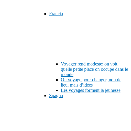
Francia
Voyager rend modeste; on voit
quelle petite place on occupe dans le
monde
On voyage pour changer, non de
lieu, mais d’idées
Les voyages forment la jeunesse
Spagna