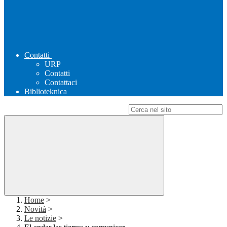
Contatti
URP
Contatti
Contattaci
Biblioteknica
Campo di ricerca per le pagine del sito
Home
>
Novità
>
Le notizie
>