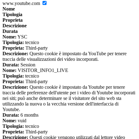
www.youtube.com
Nome
Tipologia
Proprieta
Descrizione
Durata
Nome:
YSC
Tipologia:
tecnico
Proprieta:
Third-party
Descrizione:
Questo cookie è impostato da YouTube per tenere
traccia delle visualizzazioni dei video incorporati.
Durata:
Session
Nome:
VISITOR_INFO1_LIVE
Tipologia:
tecnico
Proprieta:
Third-party
Descrizione:
Questo cookie è impostato da Youtube per tenere
traccia delle preferenze dell'utente per i video di Youtube incorporati
nei siti; può anche determinare se il visitatore del sito web sta
utilizzando la nuova o la vecchia versione dell'interfaccia di
Youtube.
Durata:
6 months
Nome:
vuid
Tipologia:
tecnico
Proprieta:
Third-party
Descrizione:
Questi cookie vengono utilizzati dal lettore video