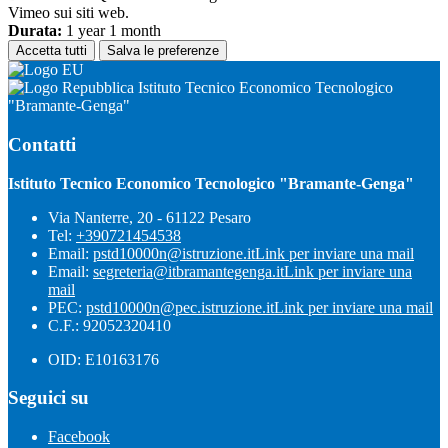
Vimeo sui siti web.
Durata:
1 year 1 month
Accetta tutti
Salva le preferenze
Istituto Tecnico Economico Tecnologico
"Bramante-Genga"
Contatti
Istituto Tecnico Economico Tecnologico "Bramante-Genga"
Via Nanterre, 20 - 61122 Pesaro
Tel:
+390721454538
Email:
pstd10000n@istruzione.it
Link per inviare una mail
Email:
segreteria@itbramantegenga.it
Link per inviare una
mail
PEC:
pstd10000n@pec.istruzione.it
Link per inviare una mail
C.F.: 92052320410
OID: E10163176
Seguici su
Facebook