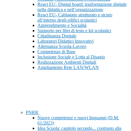
React EU- Digital board: trasformazione digitale
nella didattica e nell’organizzazione
React EU- Cablaggio strutturato e sicuro
all’interno degli edifici scolastici
Apprendimento e Socialità
Supporto per libri di testo e kit scolastici
Cittadinanza Digitale
Laboratori Didattici Innovativi
Alternanza Scuola-Lavoro
Competenze di Base
Inclusione Sociale e Lotta al Disagio
Realizzazione Ambienti Digitali
Ampliamento Rete LAN/WLAN
PNRR
Nuove competenze e nuovi linguaggi (D.M.
61/2023)
Idea Scuola: capitolo secondo... contrasto alla