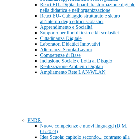
React EU- Digital board: trasformazione digitale
nella didattica e nell’organizzazione
React EU- Cablaggio strutturato e sicuro
all’interno degli edifici scolastici
Apprendimento e Socialità
Supporto per libri di testo e kit scolastici
Cittadinanza Digitale
Laboratori Didattici Innovativi
Alternanza Scuola-Lavoro
Competenze di Base
Inclusione Sociale e Lotta al Disagio
Realizzazione Ambienti Digitali
Ampliamento Rete LAN/WLAN
PNRR
Nuove competenze e nuovi linguaggi (D.M.
61/2023)
Idea Scuola: capitolo secondo... contrasto alla