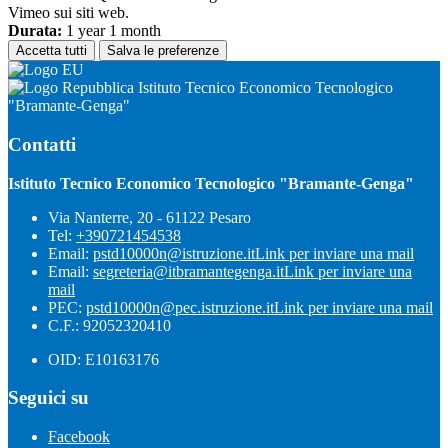
Vimeo sui siti web.
Durata:
1 year 1 month
Accetta tutti
Salva le preferenze
Istituto Tecnico Economico Tecnologico
"Bramante-Genga"
Contatti
Istituto Tecnico Economico Tecnologico "Bramante-Genga"
Via Nanterre, 20 - 61122 Pesaro
Tel:
+390721454538
Email:
pstd10000n@istruzione.it
Link per inviare una mail
Email:
segreteria@itbramantegenga.it
Link per inviare una
mail
PEC:
pstd10000n@pec.istruzione.it
Link per inviare una mail
C.F.: 92052320410
OID: E10163176
Seguici su
Facebook