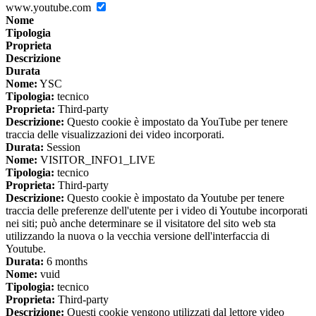
www.youtube.com
Nome
Tipologia
Proprieta
Descrizione
Durata
Nome:
YSC
Tipologia:
tecnico
Proprieta:
Third-party
Descrizione:
Questo cookie è impostato da YouTube per tenere
traccia delle visualizzazioni dei video incorporati.
Durata:
Session
Nome:
VISITOR_INFO1_LIVE
Tipologia:
tecnico
Proprieta:
Third-party
Descrizione:
Questo cookie è impostato da Youtube per tenere
traccia delle preferenze dell'utente per i video di Youtube incorporati
nei siti; può anche determinare se il visitatore del sito web sta
utilizzando la nuova o la vecchia versione dell'interfaccia di
Youtube.
Durata:
6 months
Nome:
vuid
Tipologia:
tecnico
Proprieta:
Third-party
Descrizione:
Questi cookie vengono utilizzati dal lettore video