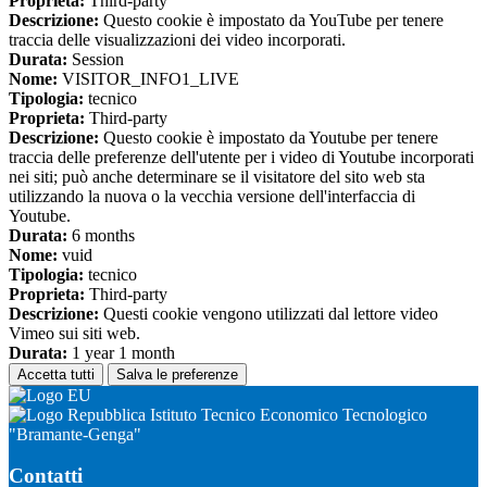
Proprieta:
Third-party
Descrizione:
Questo cookie è impostato da YouTube per tenere
traccia delle visualizzazioni dei video incorporati.
Durata:
Session
Nome:
VISITOR_INFO1_LIVE
Tipologia:
tecnico
Proprieta:
Third-party
Descrizione:
Questo cookie è impostato da Youtube per tenere
traccia delle preferenze dell'utente per i video di Youtube incorporati
nei siti; può anche determinare se il visitatore del sito web sta
utilizzando la nuova o la vecchia versione dell'interfaccia di
Youtube.
Durata:
6 months
Nome:
vuid
Tipologia:
tecnico
Proprieta:
Third-party
Descrizione:
Questi cookie vengono utilizzati dal lettore video
Vimeo sui siti web.
Durata:
1 year 1 month
Accetta tutti
Salva le preferenze
Istituto Tecnico Economico Tecnologico
"Bramante-Genga"
Contatti