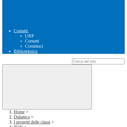
Contatti
URP
Contatti
Contattaci
Biblioteknica
Campo di ricerca per le pagine del sito
Home
>
Didattica
>
I progetti delle classi
>