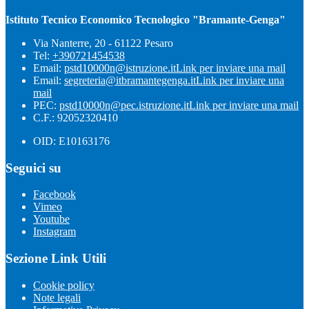
Istituto Tecnico Economico Tecnologico "Bramante-Genga"
Via Nanterre, 20 - 61122 Pesaro
Tel:
+390721454538
Email:
pstd10000n@istruzione.it
Link per inviare una mail
Email:
segreteria@itbramantegenga.it
Link per inviare una
mail
PEC:
pstd10000n@pec.istruzione.it
Link per inviare una mail
C.F.: 92052320410
OID: E10163176
Seguici su
Facebook
Vimeo
Youtube
Instagram
Sezione Link Utili
Cookie policy
Note legali