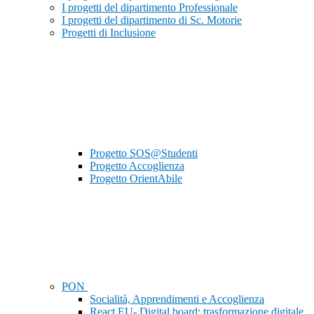
I progetti del dipartimento Professionale
I progetti del dipartimento di Sc. Motorie
Progetti di Inclusione
Progetto SOS@Studenti
Progetto Accoglienza
Progetto OrientAbile
PON
Socialità, Apprendimenti e Accoglienza
React EU- Digital board: trasformazione digitale