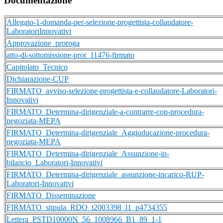
Documentazione
Allegato-1-domanda-per-selezione-progettista-collaudatore-
LaboratoriInnovativi
Approvazione_proroga
atto-di-sottomissione-prot_11476-firmato
Capitolato_Tecnico
Dichiarazione-CUP
FIRMATO_avviso-selezione-progettista-e-collaudatore-Laboratori-
Innovativi
FIRMATO_Determina-dirigenziale-a-contrarre-con-procedura-
negoziata-MEPA
FIRMATO_Determina-dirigenziale_Aggiuducazione-procedura-
negoziata-MEPA
FIRMATO_Determina-dirigenziale_Assunzione-in-
bilancio_Laboratori-Innovativi
FIRMATO_Determina-dirigenziale_assunzione-incarico-RUP-
Laboratori-Innovativi
FIRMATO_Disseminazione
FIRMATO_stipula_RDO_t2003398_l1_p4734355
Lettera_PSTD10000N_56_1008966_B1_89_1-1