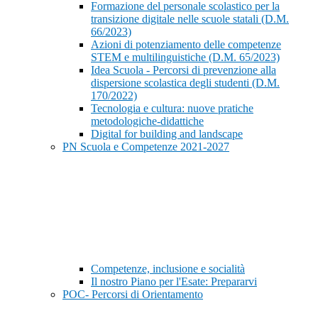
Formazione del personale scolastico per la
transizione digitale nelle scuole statali (D.M.
66/2023)
Azioni di potenziamento delle competenze
STEM e multilinguistiche (D.M. 65/2023)
Idea Scuola - Percorsi di prevenzione alla
dispersione scolastica degli studenti (D.M.
170/2022)
Tecnologia e cultura: nuove pratiche
metodologiche-didattiche
Digital for building and landscape
PN Scuola e Competenze 2021-2027
Competenze, inclusione e socialità
Il nostro Piano per l'Esate: Prepararvi
POC- Percorsi di Orientamento