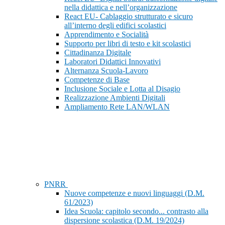
nella didattica e nell’organizzazione
React EU- Cablaggio strutturato e sicuro
all’interno degli edifici scolastici
Apprendimento e Socialità
Supporto per libri di testo e kit scolastici
Cittadinanza Digitale
Laboratori Didattici Innovativi
Alternanza Scuola-Lavoro
Competenze di Base
Inclusione Sociale e Lotta al Disagio
Realizzazione Ambienti Digitali
Ampliamento Rete LAN/WLAN
PNRR
Nuove competenze e nuovi linguaggi (D.M.
61/2023)
Idea Scuola: capitolo secondo... contrasto alla
dispersione scolastica (D.M. 19/2024)