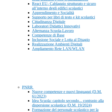
React EU- Cablaggio strutturato e sicuro
all’interno degli edifici scolastici
Apprendimento e Socialità
Supporto per libri di testo e kit scolastici
Cittadinanza Digitale
Laboratori Didattici Innovativi
Alternanza Scuola-Lavoro
Competenze di Base
Inclusione Sociale e Lotta al Disagio
Realizzazione Ambienti Digitali
Ampliamento Rete LAN/WLAN
PNRR
Nuove competenze e nuovi linguaggi (D.M.
61/2023)
Idea Scuola: capitolo secondo... contrasto alla
dispersione scolastica (D.M. 19/2024)
Formazione del personale scolastico per la