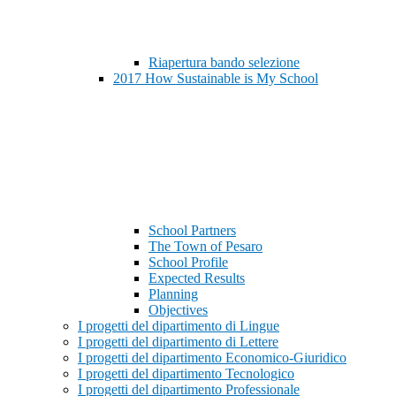
Riapertura bando selezione
2017 How Sustainable is My School
School Partners
The Town of Pesaro
School Profile
Expected Results
Planning
Objectives
I progetti del dipartimento di Lingue
I progetti del dipartimento di Lettere
I progetti del dipartimento Economico-Giuridico
I progetti del dipartimento Tecnologico
I progetti del dipartimento Professionale