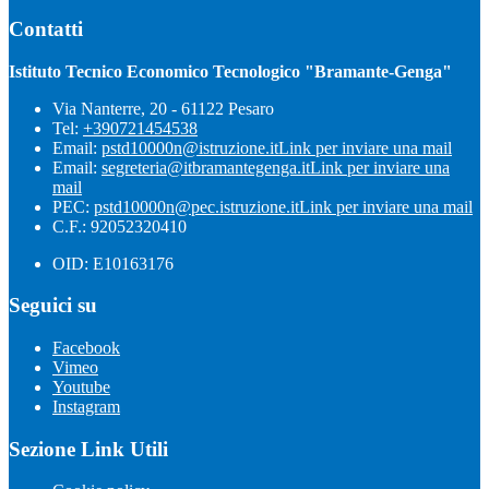
Contatti
Istituto Tecnico Economico Tecnologico "Bramante-Genga"
Via Nanterre, 20 - 61122 Pesaro
Tel:
+390721454538
Email:
pstd10000n@istruzione.it
Link per inviare una mail
Email:
segreteria@itbramantegenga.it
Link per inviare una
mail
PEC:
pstd10000n@pec.istruzione.it
Link per inviare una mail
C.F.: 92052320410
OID: E10163176
Seguici su
Facebook
Vimeo
Youtube
Instagram
Sezione Link Utili