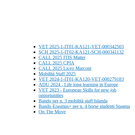
VET 2025-1-IT01-KA121-VET-000342503
SCH 2025-1-IT02-KA121-SCH-000341132
CALL 2025 ITIS Mattei
CALL 2025 CPIA
CALL 2025 Liceo Marconi
Mobilità Staff 2025
VET 2024-1-IT01-KA120-VET-000279183
ADU 2024 - Life long learning in Europe
VET 2023 - European Skills for new job
opportunities
Bando per n. 3 mobilità staff Islanda
Bando Erasmus+ per n. 4 borse studenti Spagna
On The Move