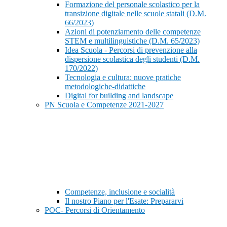
Formazione del personale scolastico per la
transizione digitale nelle scuole statali (D.M.
66/2023)
Azioni di potenziamento delle competenze
STEM e multilinguistiche (D.M. 65/2023)
Idea Scuola - Percorsi di prevenzione alla
dispersione scolastica degli studenti (D.M.
170/2022)
Tecnologia e cultura: nuove pratiche
metodologiche-didattiche
Digital for building and landscape
PN Scuola e Competenze 2021-2027
Competenze, inclusione e socialità
Il nostro Piano per l'Esate: Prepararvi
POC- Percorsi di Orientamento