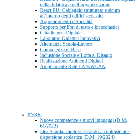
nella didattica e nell’organizzazione
React EU- Cablaggio strutturato e sicuro
all’interno degli edifici scolastici
Apprendimento e Socialità
Supporto per libri di testo e kit scolastici
Cittadinanza Digitale
Laboratori Didattici Innovativi
Alternanza Scuola-Lavoro
Competenze di Base
Inclusione Sociale e Lotta al Disagio
Realizzazione Ambienti Digitali
Ampliamento Rete LAN/WLAN
PNRR
Nuove competenze e nuovi linguaggi (D.M.
61/2023)
Idea Scuola: capitolo secondo... contrasto alla
dispersione scolastica (D.M. 19/2024)