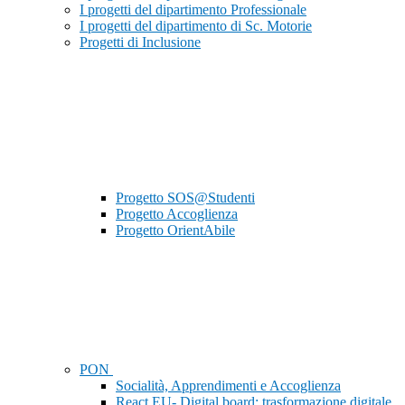
I progetti del dipartimento Professionale
I progetti del dipartimento di Sc. Motorie
Progetti di Inclusione
Progetto SOS@Studenti
Progetto Accoglienza
Progetto OrientAbile
PON
Socialità, Apprendimenti e Accoglienza
React EU- Digital board: trasformazione digitale