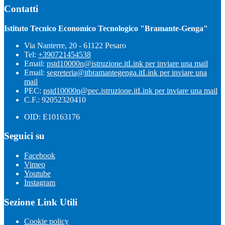
Contatti
Istituto Tecnico Economico Tecnologico "Bramante-Genga"
Via Nanterre, 20 - 61122 Pesaro
Tel:
+390721454538
Email:
pstd10000n@istruzione.it
Link per inviare una mail
Email:
segreteria@itbramantegenga.it
Link per inviare una
mail
PEC:
pstd10000n@pec.istruzione.it
Link per inviare una mail
C.F.: 92052320410
OID: E10163176
Seguici su
Facebook
Vimeo
Youtube
Instagram
Sezione Link Utili
Cookie policy