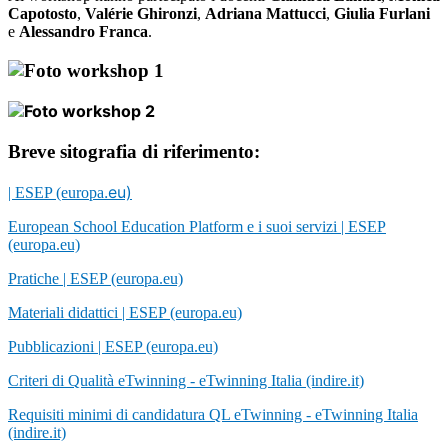
Capotosto
,
Valérie Ghironzi
,
Adriana Mattucci
,
Giulia Furlani
e
Alessandro Franca
.
Breve sitografia di riferimento:
.eu)
| ESEP (europa
European School Education Platform e i suoi servizi | ESEP
(europa.eu)
Pratiche | ESEP (europa.eu)
Materiali didattici | ESEP (europa.eu)
Pubblicazioni | ESEP (europa.eu)
Criteri di Qualità eTwinning - eTwinning Italia (indire.it)
Requisiti minimi di candidatura QL eTwinning - eTwinning Italia
(indire.it)