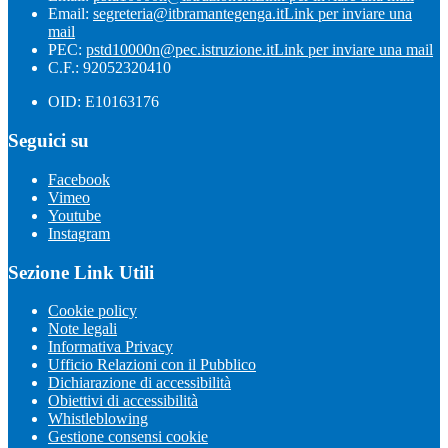
Email:
segreteria@itbramantegenga.it
Link per inviare una
mail
PEC:
pstd10000n@pec.istruzione.it
Link per inviare una mail
C.F.: 92052320410
OID: E10163176
Seguici su
Facebook
Vimeo
Youtube
Instagram
Sezione Link Utili
Cookie policy
Note legali
Informativa Privacy
Ufficio Relazioni con il Pubblico
Dichiarazione di accessibilità
Obiettivi di accessibilità
Whistleblowing
Gestione consensi cookie