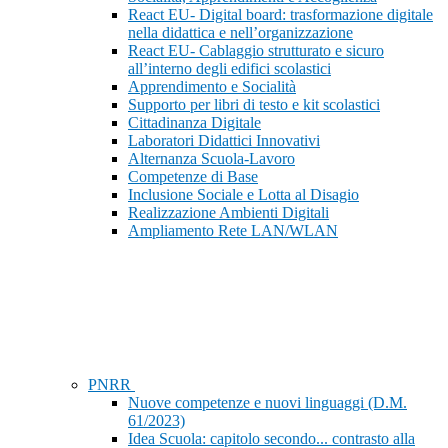
React EU- Digital board: trasformazione digitale
nella didattica e nell’organizzazione
React EU- Cablaggio strutturato e sicuro
all’interno degli edifici scolastici
Apprendimento e Socialità
Supporto per libri di testo e kit scolastici
Cittadinanza Digitale
Laboratori Didattici Innovativi
Alternanza Scuola-Lavoro
Competenze di Base
Inclusione Sociale e Lotta al Disagio
Realizzazione Ambienti Digitali
Ampliamento Rete LAN/WLAN
PNRR
Nuove competenze e nuovi linguaggi (D.M.
61/2023)
Idea Scuola: capitolo secondo... contrasto alla