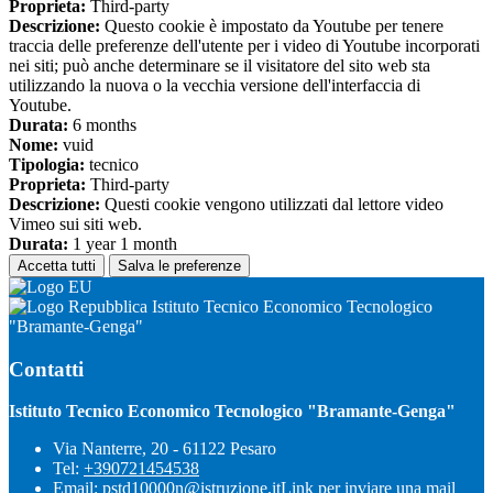
Proprieta:
Third-party
Descrizione:
Questo cookie è impostato da Youtube per tenere
traccia delle preferenze dell'utente per i video di Youtube incorporati
nei siti; può anche determinare se il visitatore del sito web sta
utilizzando la nuova o la vecchia versione dell'interfaccia di
Youtube.
Durata:
6 months
Nome:
vuid
Tipologia:
tecnico
Proprieta:
Third-party
Descrizione:
Questi cookie vengono utilizzati dal lettore video
Vimeo sui siti web.
Durata:
1 year 1 month
Accetta tutti
Salva le preferenze
Istituto Tecnico Economico Tecnologico
"Bramante-Genga"
Contatti
Istituto Tecnico Economico Tecnologico "Bramante-Genga"
Via Nanterre, 20 - 61122 Pesaro
Tel:
+390721454538
Email:
pstd10000n@istruzione.it
Link per inviare una mail