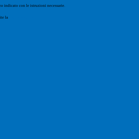
o indicato con le istruzioni necessarie.
ite la
Login Spaggiari