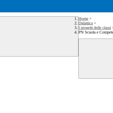
Home
>
Didattica
>
I progetti delle classi
PN Scuola e Compet