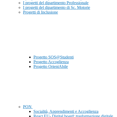
I progetti del dipartimento Professionale
I progetti del dipartimento di Sc. Motorie
Progetti di Inclusione
Progetto SOS@Studenti
Progetto Accoglienza
Progetto OrientAbile
PON
Socialità, Apprendimenti e Accoglienza
React EU- Digital board: trasformazione digitale