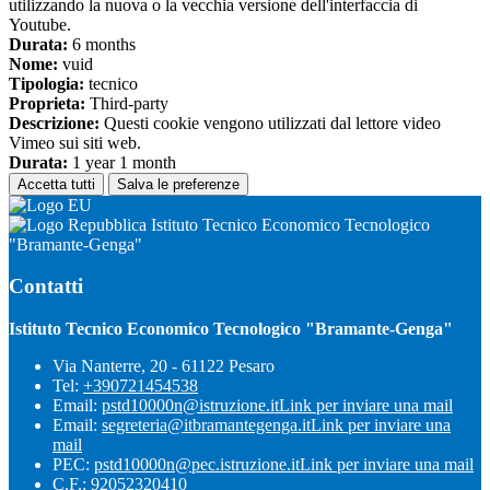
utilizzando la nuova o la vecchia versione dell'interfaccia di
Youtube.
Durata:
6 months
Nome:
vuid
Tipologia:
tecnico
Proprieta:
Third-party
Descrizione:
Questi cookie vengono utilizzati dal lettore video
Vimeo sui siti web.
Durata:
1 year 1 month
Accetta tutti
Salva le preferenze
Istituto Tecnico Economico Tecnologico
"Bramante-Genga"
Contatti
Istituto Tecnico Economico Tecnologico "Bramante-Genga"
Via Nanterre, 20 - 61122 Pesaro
Tel:
+390721454538
Email:
pstd10000n@istruzione.it
Link per inviare una mail
Email:
segreteria@itbramantegenga.it
Link per inviare una
mail
PEC:
pstd10000n@pec.istruzione.it
Link per inviare una mail
C.F.: 92052320410