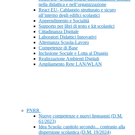
nella didattica e nell’organizzazione
React EU- Cablaggio strutturato e sicuro
all’interno degli edifici scolastici
Apprendimento e Socialità
Supporto per libri di testo e kit scolastici
Cittadinanza Digitale
Laboratori Didattici Innovativi
Alternanza Scuola-Lavoro
Competenze di Base
Inclusione Sociale e Lotta al Disagio
Realizzazione Ambienti Digitali
Ampliamento Rete LAN/WLAN
PNRR
Nuove competenze e nuovi linguaggi (D.M.
61/2023)
Idea Scuola: capitolo secondo... contrasto alla
dispersione scolastica (D.M. 19/2024)