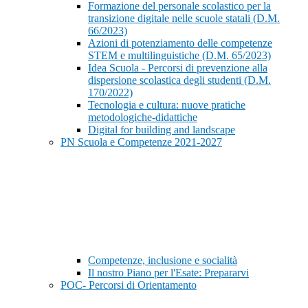
Formazione del personale scolastico per la
transizione digitale nelle scuole statali (D.M.
66/2023)
Azioni di potenziamento delle competenze
STEM e multilinguistiche (D.M. 65/2023)
Idea Scuola - Percorsi di prevenzione alla
dispersione scolastica degli studenti (D.M.
170/2022)
Tecnologia e cultura: nuove pratiche
metodologiche-didattiche
Digital for building and landscape
PN Scuola e Competenze 2021-2027
Competenze, inclusione e socialità
Il nostro Piano per l'Esate: Prepararvi
POC- Percorsi di Orientamento