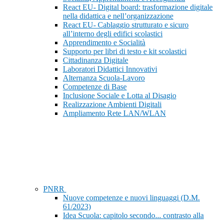
React EU- Digital board: trasformazione digitale
nella didattica e nell’organizzazione
React EU- Cablaggio strutturato e sicuro
all’interno degli edifici scolastici
Apprendimento e Socialità
Supporto per libri di testo e kit scolastici
Cittadinanza Digitale
Laboratori Didattici Innovativi
Alternanza Scuola-Lavoro
Competenze di Base
Inclusione Sociale e Lotta al Disagio
Realizzazione Ambienti Digitali
Ampliamento Rete LAN/WLAN
PNRR
Nuove competenze e nuovi linguaggi (D.M.
61/2023)
Idea Scuola: capitolo secondo... contrasto alla