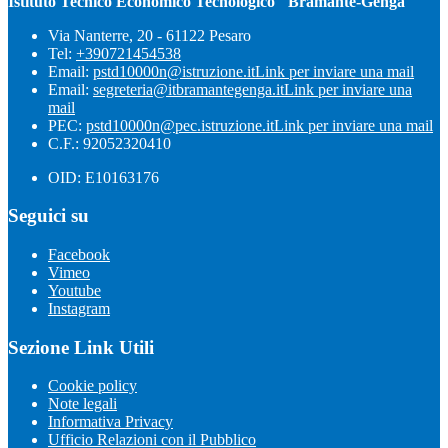
Istituto Tecnico Economico Tecnologico "Bramante-Genga"
Via Nanterre, 20 - 61122 Pesaro
Tel:
+390721454538
Email:
pstd10000n@istruzione.it
Link per inviare una mail
Email:
segreteria@itbramantegenga.it
Link per inviare una
mail
PEC:
pstd10000n@pec.istruzione.it
Link per inviare una mail
C.F.: 92052320410
OID: E10163176
Seguici su
Facebook
Vimeo
Youtube
Instagram
Sezione Link Utili
Cookie policy
Note legali
Informativa Privacy
Ufficio Relazioni con il Pubblico