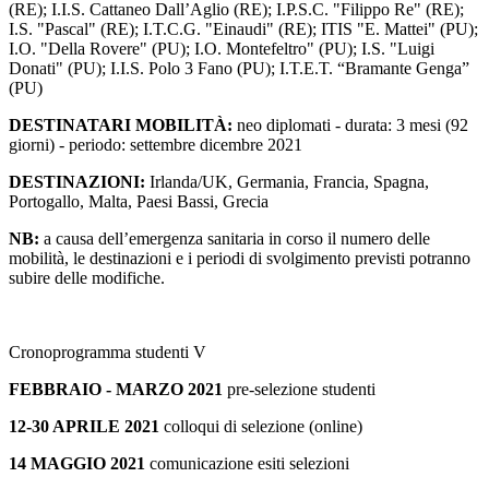
(RE); I.I.S. Cattaneo Dall’Aglio (RE); I.P.S.C. "Filippo Re" (RE);
I.S. "Pascal" (RE); I.T.C.G. "Einaudi" (RE); ITIS "E. Mattei" (PU);
I.O. "Della Rovere" (PU); I.O. Montefeltro" (PU); I.S. "Luigi
Donati" (PU); I.I.S. Polo 3 Fano (PU); I.T.E.T. “Bramante Genga”
(PU)
DESTINATARI MOBILITÀ:
neo diplomati - durata: 3 mesi (92
giorni) - periodo: settembre dicembre 2021
DESTINAZIONI:
Irlanda/UK, Germania, Francia, Spagna,
Portogallo, Malta, Paesi Bassi, Grecia
NB:
a causa dell’emergenza sanitaria in corso il numero delle
mobilità, le destinazioni e i periodi di svolgimento previsti potranno
subire delle modifiche.
Cronoprogramma studenti V
FEBBRAIO - MARZO 2021
pre-selezione studenti
12-30 APRILE 2021
colloqui di selezione (online)
14 MAGGIO 2021
comunicazione esiti selezioni