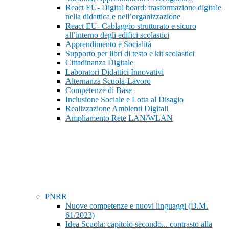
React EU- Digital board: trasformazione digitale
nella didattica e nell’organizzazione
React EU- Cablaggio strutturato e sicuro
all’interno degli edifici scolastici
Apprendimento e Socialità
Supporto per libri di testo e kit scolastici
Cittadinanza Digitale
Laboratori Didattici Innovativi
Alternanza Scuola-Lavoro
Competenze di Base
Inclusione Sociale e Lotta al Disagio
Realizzazione Ambienti Digitali
Ampliamento Rete LAN/WLAN
PNRR
Nuove competenze e nuovi linguaggi (D.M.
61/2023)
Idea Scuola: capitolo secondo... contrasto alla