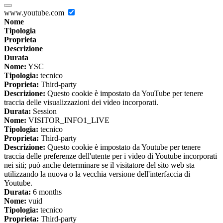
www.youtube.com
Nome
Tipologia
Proprieta
Descrizione
Durata
Nome:
YSC
Tipologia:
tecnico
Proprieta:
Third-party
Descrizione:
Questo cookie è impostato da YouTube per tenere
traccia delle visualizzazioni dei video incorporati.
Durata:
Session
Nome:
VISITOR_INFO1_LIVE
Tipologia:
tecnico
Proprieta:
Third-party
Descrizione:
Questo cookie è impostato da Youtube per tenere
traccia delle preferenze dell'utente per i video di Youtube incorporati
nei siti; può anche determinare se il visitatore del sito web sta
utilizzando la nuova o la vecchia versione dell'interfaccia di
Youtube.
Durata:
6 months
Nome:
vuid
Tipologia:
tecnico
Proprieta:
Third-party