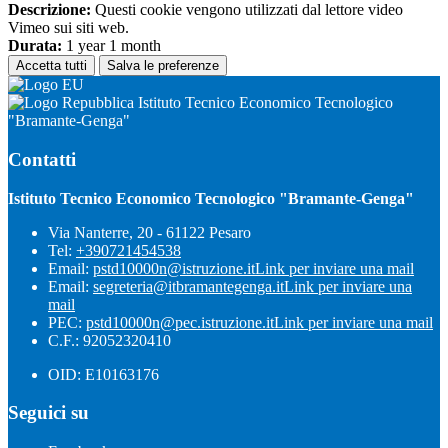
Descrizione:
Questi cookie vengono utilizzati dal lettore video
Vimeo sui siti web.
Durata:
1 year 1 month
Accetta tutti
Salva le preferenze
Istituto Tecnico Economico Tecnologico
"Bramante-Genga"
Contatti
Istituto Tecnico Economico Tecnologico "Bramante-Genga"
Via Nanterre, 20 - 61122 Pesaro
Tel:
+390721454538
Email:
pstd10000n@istruzione.it
Link per inviare una mail
Email:
segreteria@itbramantegenga.it
Link per inviare una
mail
PEC:
pstd10000n@pec.istruzione.it
Link per inviare una mail
C.F.: 92052320410
OID: E10163176
Seguici su