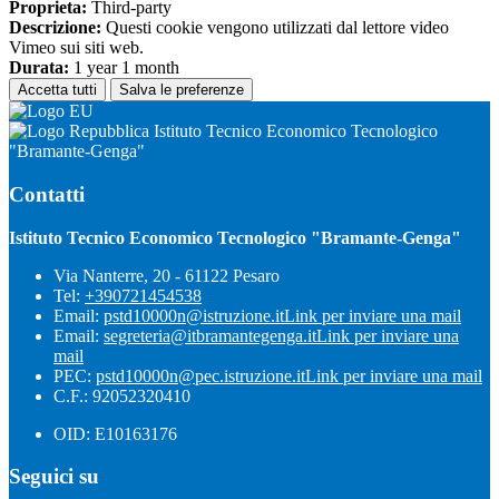
Proprieta:
Third-party
Descrizione:
Questi cookie vengono utilizzati dal lettore video
Vimeo sui siti web.
Durata:
1 year 1 month
Accetta tutti
Salva le preferenze
Istituto Tecnico Economico Tecnologico
"Bramante-Genga"
Contatti
Istituto Tecnico Economico Tecnologico "Bramante-Genga"
Via Nanterre, 20 - 61122 Pesaro
Tel:
+390721454538
Email:
pstd10000n@istruzione.it
Link per inviare una mail
Email:
segreteria@itbramantegenga.it
Link per inviare una
mail
PEC:
pstd10000n@pec.istruzione.it
Link per inviare una mail
C.F.: 92052320410
OID: E10163176
Seguici su