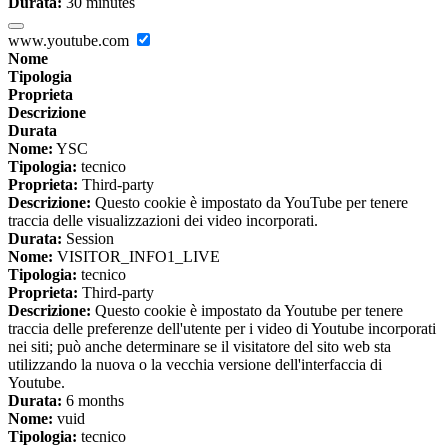
Durata:
30 minutes
www.youtube.com
Nome
Tipologia
Proprieta
Descrizione
Durata
Nome:
YSC
Tipologia:
tecnico
Proprieta:
Third-party
Descrizione:
Questo cookie è impostato da YouTube per tenere
traccia delle visualizzazioni dei video incorporati.
Durata:
Session
Nome:
VISITOR_INFO1_LIVE
Tipologia:
tecnico
Proprieta:
Third-party
Descrizione:
Questo cookie è impostato da Youtube per tenere
traccia delle preferenze dell'utente per i video di Youtube incorporati
nei siti; può anche determinare se il visitatore del sito web sta
utilizzando la nuova o la vecchia versione dell'interfaccia di
Youtube.
Durata:
6 months
Nome:
vuid
Tipologia:
tecnico