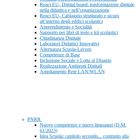
React EU- Digital board: trasformazione digitale
nella didattica e nell’organizzazione
React EU- Cablaggio strutturato e sicuro
all’interno degli edifici scolastici
Apprendimento e Socialità
Supporto per libri di testo e kit scolastici
Cittadinanza Digitale
Laboratori Didattici Innovativi
Alternanza Scuola-Lavoro
Competenze di Base
Inclusione Sociale e Lotta al Disagio
Realizzazione Ambienti Digitali
Ampliamento Rete LAN/WLAN
PNRR
Nuove competenze e nuovi linguaggi (D.M.
61/2023)
Idea Scuola: capitolo secondo... contrasto alla