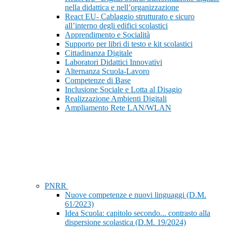
nella didattica e nell’organizzazione
React EU- Cablaggio strutturato e sicuro
all’interno degli edifici scolastici
Apprendimento e Socialità
Supporto per libri di testo e kit scolastici
Cittadinanza Digitale
Laboratori Didattici Innovativi
Alternanza Scuola-Lavoro
Competenze di Base
Inclusione Sociale e Lotta al Disagio
Realizzazione Ambienti Digitali
Ampliamento Rete LAN/WLAN
PNRR
Nuove competenze e nuovi linguaggi (D.M.
61/2023)
Idea Scuola: capitolo secondo... contrasto alla
dispersione scolastica (D.M. 19/2024)