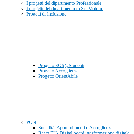
I progetti del dipartimento Professionale
I progetti del dipartimento di Sc. Motorie
Progetti di Inclusione
Progetto SOS@Studenti
Progetto Accoglienza
Progetto OrientAbile
PON
Socialità, Apprendimenti e Accoglienza
React EU- Digital board: trasformazione digitale