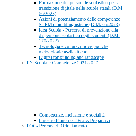
Formazione del personale scolastico per la
transizione digitale nelle scuole statali (D.M.
66/2023)
Azioni di potenziamento delle competenze
STEM e multilinguistiche (D.M. 65/2023)
Idea Scuola - Percorsi di prevenzione alla
dispersione scolastica degli studenti (D.M.
170/2022)
Tecnologia e cultura: nuove pratiche
metodologiche-didattiche
Digital for building and landscape
PN Scuola e Competenze 2021-2027
Competenze, inclusione e socialità
Il nostro Piano per l'Esate: Prepararvi
POC- Percorsi di Orientamento