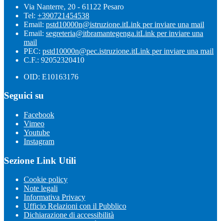
Via Nanterre, 20 - 61122 Pesaro
Tel:
+390721454538
Email:
pstd10000n@istruzione.it
Link per inviare una mail
Email:
segreteria@itbramantegenga.it
Link per inviare una
mail
PEC:
pstd10000n@pec.istruzione.it
Link per inviare una mail
C.F.: 92052320410
OID: E10163176
Seguici su
Facebook
Vimeo
Youtube
Instagram
Sezione Link Utili
Cookie policy
Note legali
Informativa Privacy
Ufficio Relazioni con il Pubblico
Dichiarazione di accessibilità