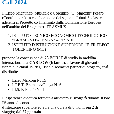
Call 2024
Il Liceo Scientifico, Musicale e Coreutico “G. Marconi” Pesaro
(Coordinatore), in collaborazione dei seguenti Istituti Scolastici
aderenti al Progetto co-finanziato dalla Commissione Europea
nell’ambito del Programma ERASMUS+:
ISTITUTO TECNICO ECONOMICO TECNOLOGICO
"BRAMANTE-GENGA" – PESARO
ISTITUTO D'ISTRUZIONE SUPERIORE “F. FILELFO” –
TOLENTINO (MC)
propone la concessione di 25 BORSE di studio in mobilità
internazionale, a
CARLOW
(Irlanda)
, a favore di giovani studenti
iscritti alle
classi IV
degli Istituti scolastici partner di progetto, così
distribuite
Liceo Marconi N. 15
I.T.E.T. Bramante-Genga N. 6
I.I.S. F. Filelfo N. 4
L’esperienza didattica formativa all’estero si svolgerà durante il loro
IV anno di corso
d’istruzione superiore ed avrà una durata di 8 giorni più 2 di
viaggio;
dal 27 gennaio