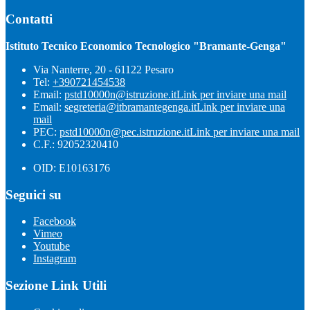
Contatti
Istituto Tecnico Economico Tecnologico "Bramante-Genga"
Via Nanterre, 20 - 61122 Pesaro
Tel:
+390721454538
Email:
pstd10000n@istruzione.it
Link per inviare una mail
Email:
segreteria@itbramantegenga.it
Link per inviare una
mail
PEC:
pstd10000n@pec.istruzione.it
Link per inviare una mail
C.F.: 92052320410
OID: E10163176
Seguici su
Facebook
Vimeo
Youtube
Instagram
Sezione Link Utili