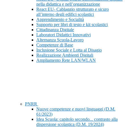
nella didattica e nell’organizzazione
React EU- Cablaggio strutturato e sicuro
all’interno degli edifici scolastici
Apprendimento e Socialità
Supporto per libri di testo e kit scolastici
Cittadinanza Digitale
Laboratori Didattici Innovativi
Alternanza Scuola-Lavoro
Competenze di Base
Inclusione Sociale e Lotta al Disagio
Realizzazione Ambienti Digitali
Ampliamento Rete LAN/WLAN
PNRR
Nuove competenze e nuovi linguaggi (D.M.
61/2023)
Idea Scuola: capitolo secondo... contrasto alla
dispersione scolastica (D.M. 19/2024)