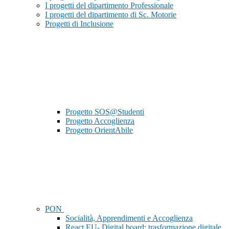
I progetti del dipartimento Professionale
I progetti del dipartimento di Sc. Motorie
Progetti di Inclusione
Progetto SOS@Studenti
Progetto Accoglienza
Progetto OrientAbile
PON
Socialità, Apprendimenti e Accoglienza
React EU- Digital board: trasformazione digitale