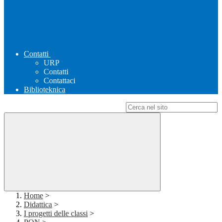
Contatti
URP
Contatti
Contattaci
Biblioteknica
Campo di ricerca per le pagine del sito
Home
>
Didattica
>
I progetti delle classi
>