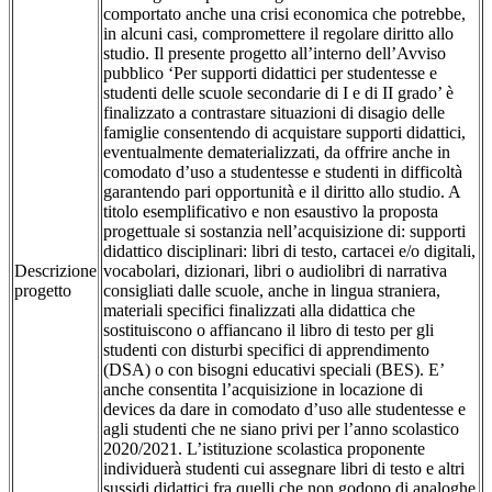
comportato anche una crisi economica che potrebbe,
in alcuni casi, compromettere il regolare diritto allo
studio. Il presente progetto all’interno dell’Avviso
pubblico ‘Per supporti didattici per studentesse e
studenti delle scuole secondarie di I e di II grado’ è
finalizzato a contrastare situazioni di disagio delle
famiglie consentendo di acquistare supporti didattici,
eventualmente dematerializzati, da offrire anche in
comodato d’uso a studentesse e studenti in difficoltà
garantendo pari opportunità e il diritto allo studio. A
titolo esemplificativo e non esaustivo la proposta
progettuale si sostanzia nell’acquisizione di: supporti
didattico disciplinari: libri di testo, cartacei e/o digitali,
Descrizione
vocabolari, dizionari, libri o audiolibri di narrativa
progetto
consigliati dalle scuole, anche in lingua straniera,
materiali specifici finalizzati alla didattica che
sostituiscono o affiancano il libro di testo per gli
studenti con disturbi specifici di apprendimento
(DSA) o con bisogni educativi speciali (BES). E’
anche consentita l’acquisizione in locazione di
devices da dare in comodato d’uso alle studentesse e
agli studenti che ne siano privi per l’anno scolastico
2020/2021. L’istituzione scolastica proponente
individuerà studenti cui assegnare libri di testo e altri
sussidi didattici fra quelli che non godono di analoghe