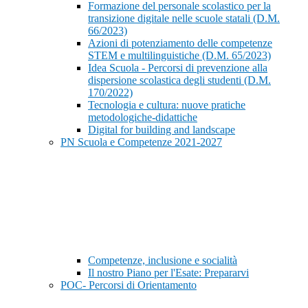
Formazione del personale scolastico per la
transizione digitale nelle scuole statali (D.M.
66/2023)
Azioni di potenziamento delle competenze
STEM e multilinguistiche (D.M. 65/2023)
Idea Scuola - Percorsi di prevenzione alla
dispersione scolastica degli studenti (D.M.
170/2022)
Tecnologia e cultura: nuove pratiche
metodologiche-didattiche
Digital for building and landscape
PN Scuola e Competenze 2021-2027
Competenze, inclusione e socialità
Il nostro Piano per l'Esate: Prepararvi
POC- Percorsi di Orientamento