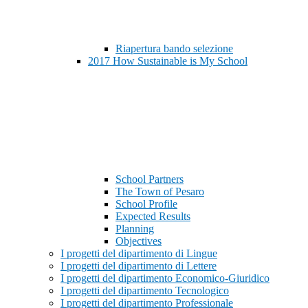
Riapertura bando selezione
2017 How Sustainable is My School
School Partners
The Town of Pesaro
School Profile
Expected Results
Planning
Objectives
I progetti del dipartimento di Lingue
I progetti del dipartimento di Lettere
I progetti del dipartimento Economico-Giuridico
I progetti del dipartimento Tecnologico
I progetti del dipartimento Professionale