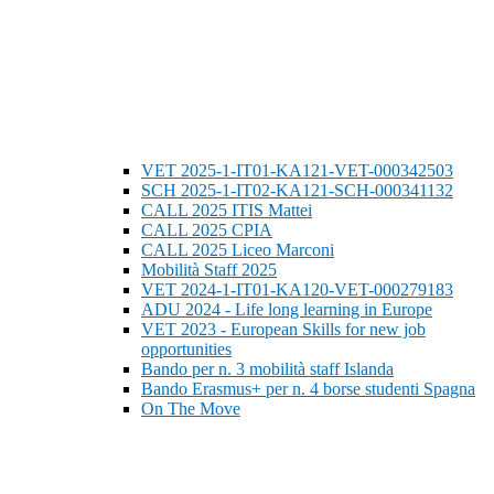
VET 2025-1-IT01-KA121-VET-000342503
SCH 2025-1-IT02-KA121-SCH-000341132
CALL 2025 ITIS Mattei
CALL 2025 CPIA
CALL 2025 Liceo Marconi
Mobilità Staff 2025
VET 2024-1-IT01-KA120-VET-000279183
ADU 2024 - Life long learning in Europe
VET 2023 - European Skills for new job
opportunities
Bando per n. 3 mobilità staff Islanda
Bando Erasmus+ per n. 4 borse studenti Spagna
On The Move