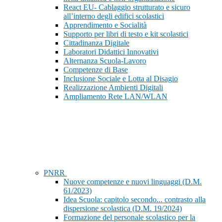
React EU- Cablaggio strutturato e sicuro
all’interno degli edifici scolastici
Apprendimento e Socialità
Supporto per libri di testo e kit scolastici
Cittadinanza Digitale
Laboratori Didattici Innovativi
Alternanza Scuola-Lavoro
Competenze di Base
Inclusione Sociale e Lotta al Disagio
Realizzazione Ambienti Digitali
Ampliamento Rete LAN/WLAN
PNRR
Nuove competenze e nuovi linguaggi (D.M.
61/2023)
Idea Scuola: capitolo secondo... contrasto alla
dispersione scolastica (D.M. 19/2024)
Formazione del personale scolastico per la