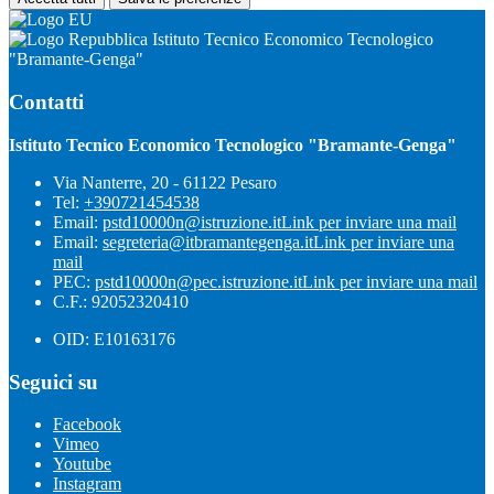
Istituto Tecnico Economico Tecnologico
"Bramante-Genga"
Contatti
Istituto Tecnico Economico Tecnologico "Bramante-Genga"
Via Nanterre, 20 - 61122 Pesaro
Tel:
+390721454538
Email:
pstd10000n@istruzione.it
Link per inviare una mail
Email:
segreteria@itbramantegenga.it
Link per inviare una
mail
PEC:
pstd10000n@pec.istruzione.it
Link per inviare una mail
C.F.: 92052320410
OID: E10163176
Seguici su
Facebook
Vimeo
Youtube
Instagram