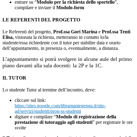
entrare su “
Modulo per la richiesta dello sportello
”,
compilare e inviare il
Modulo-form
LE REFERENTI DEL PROGETTO
Le Referenti del progetto,
Prof.ssa Gori Marina
e
Prof.ssa Tenti
Elisa,
visionata la richiesta, metteranno in contatto lo/la
studente/essa richiedente con il tutor per stabilire data e orario
dell’appuntamento, in presenza o, eventualmente, a distanza.
L’appuntamento si potrà svolgere in alcune aule del primo
piano davanti alla sala docenti: la 2P e la 1C.
IL TUTOR
Lo studente Tutor al termine dell’incontro, deve:
cliccare sul link:
https://sites.google.com/itbramantegenga.it/sito-
ad/servizi/studenti/prog-ss-studenti
digitare e compilare “
Modulo di registrazione della
prestazione di tutoraggio agli studenti
” per registrare le ore
svolte