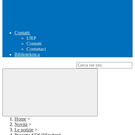
Contatti
URP
Contatti
Contattaci
Biblioteknica
Campo di ricerca per le pagine del sito
Home
>
Novità
>
Le notizie
>