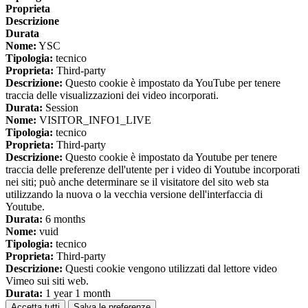
Proprieta
Descrizione
Durata
Nome:
YSC
Tipologia:
tecnico
Proprieta:
Third-party
Descrizione:
Questo cookie è impostato da YouTube per tenere
traccia delle visualizzazioni dei video incorporati.
Durata:
Session
Nome:
VISITOR_INFO1_LIVE
Tipologia:
tecnico
Proprieta:
Third-party
Descrizione:
Questo cookie è impostato da Youtube per tenere
traccia delle preferenze dell'utente per i video di Youtube incorporati
nei siti; può anche determinare se il visitatore del sito web sta
utilizzando la nuova o la vecchia versione dell'interfaccia di
Youtube.
Durata:
6 months
Nome:
vuid
Tipologia:
tecnico
Proprieta:
Third-party
Descrizione:
Questi cookie vengono utilizzati dal lettore video
Vimeo sui siti web.
Durata:
1 year 1 month
Accetta tutti
Salva le preferenze