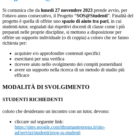
Si comunica che da
lunedì 27 novembre 2023
prende avvio, per
l'ottavo anno consecutivo, il Progetto “
SOS@Studenti
”. Finalità del
progetto è quella di offrire uno
spazio di aiuto tra pari
, in cui
studenti-tutor, segnalati dai rispettivi docenti di classe come i più
preparati nelle proprie discipline, si mettono a disposizione per
offrire un supporto individuale (o di coppia) a coloro che ne fanno
richiesta per:
acquisire e/o approfondire contenuti specifici
esercitarsi per una verifica
ricevere aiuto nello svolgimento dei compiti pomeridiani
avere un supporto nella ricerca di un metodo di studio più
efficace
MODALITÀ DI SVOLGIMENTO
STUDENTI RICHIEDENTI
coloro che desiderano un incontro con un tutor, devono:
cliccare sul seguente link:
https://sites.google.com/itbramantegenga.it/sito-
ad/servizi/studenti/prog-ss-studenti