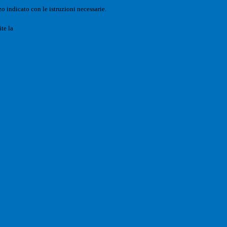
o indicato con le istruzioni necessarie.
ite la
Login Spaggiari