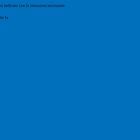
o indicato con le istruzioni necessarie.
ite la
Login Spaggiari