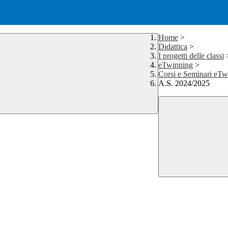
Home
>
Didattica
>
I progetti delle classi
eTwinning
>
Corsi e Seminari eTw
A.S. 2024/2025